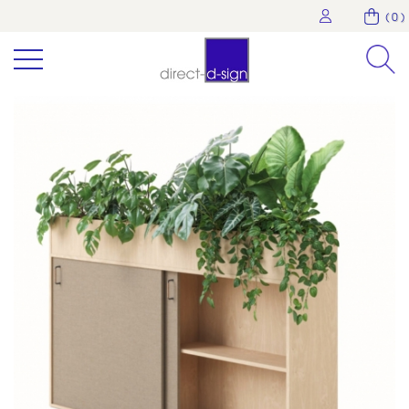
( 0 )