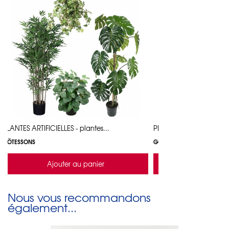
PLANTES ARTIFICIELLES - plantes...
PLANTES ARTIFICIELLES - 
GÖTESSONS
GÖTESSONS
Ajouter au panier
Ajouter a
Nous vous recommandons
également...