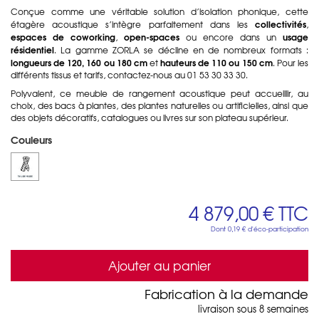
Conçue comme une véritable solution d’isolation phonique, cette
collectivités
étagère acoustique s’intègre parfaitement dans les
,
espaces de coworking
open-spaces
usage
,
ou encore dans un
résidentiel
. La gamme ZORLA se décline en de nombreux formats :
longueurs de 120, 160 ou 180 cm
hauteurs de 110 ou 150 cm
et
. Pour les
différents tissus et tarifs, contactez-nous au 01 53 30 33 30.
Polyvalent, ce meuble de rangement acoustique peut accueillir, au
choix, des bacs à plantes, des plantes naturelles ou artificielles, ainsi que
des objets décoratifs, catalogues ou livres sur son plateau supérieur.
Couleurs
4 879,00 €
TTC
Dont
0,19 €
d'éco-participation
Ajouter au panier
Fabrication à la demande
livraison sous 8 semaines