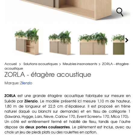
Accueil
>
Solutions acoustiques
>
Meubles insonorisants
>
ZORLA - étagère
acoustique
ZORLA - étagère acoustique
Marque:
Zilenzio
ZORLA
est une grande étagère acoustique fabriquée sur mesure en
Zilenzio
Suède par
. Le modèle présenté ici mesure 1,10 m de hauteur,
1,80 m de longueur et 22,5 cm d’épaisseur. Il est proposé en frêne
naturel (laqué ou blanchi sur demande) et en tissu de catégorie 1
(Sawana, Hygge, Lars, Neve, Carlow 170, Event Screen+ 170, Mica 170).
Un côté est entièrement fermé et habillé de tissu, tandis que l’autre
deux portes coulissantes
dispose de
. Le piètement est inclus, avec au
choix un jeu de pieds plats ou des roulettes en option.