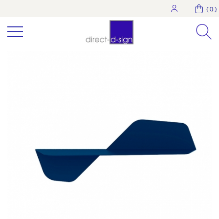
( 0 )