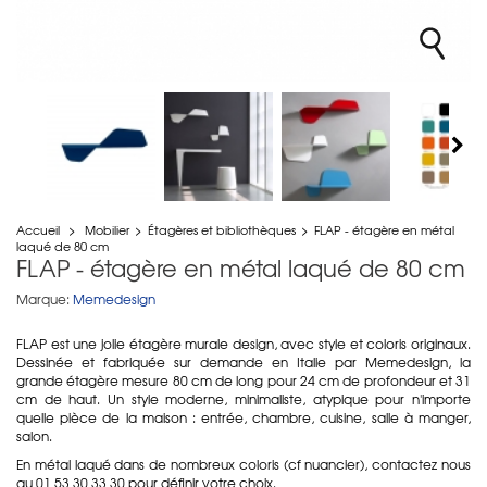
Accueil
>
Mobilier
>
Étagères et bibliothèques
>
FLAP - étagère en métal
laqué de 80 cm
FLAP - étagère en métal laqué de 80 cm
Marque:
Memedesign
FLAP est une jolie étagère murale design, avec style et coloris originaux.
Dessinée et fabriquée sur demande en Italie par Memedesign, la
grande étagère mesure 80 cm de long pour 24 cm de profondeur et 31
cm de haut. Un style moderne, minimaliste, atypique pour n'importe
quelle pièce de la maison : entrée, chambre, cuisine, salle à manger,
salon.
En métal laqué dans de nombreux coloris (cf nuancier), contactez nous
au 01 53 30 33 30 pour définir votre choix.