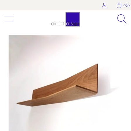
( 0 )