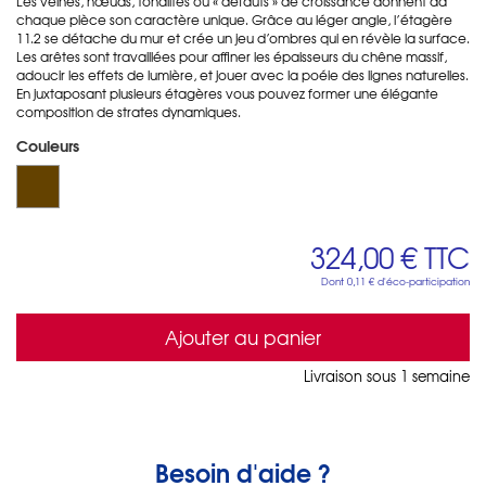
Les veines, nœuds, tonalités ou « défauts » de croissance donnent aà
chaque pièce son caractère unique. Grâce au léger angle, l’étagère
11.2 se détache du mur et crée un jeu d’ombres qui en révèle la surface.
Les arêtes sont travaillées pour affiner les épaisseurs du chêne massif,
adoucir les effets de lumière, et jouer avec la poéie des lignes naturelles.
En juxtaposant plusieurs étagères vous pouvez former une élégante
composition de strates dynamiques.
Couleurs
324,00 €
TTC
Dont
0,11 €
d'éco-participation
Ajouter au panier
Livraison sous 1 semaine
Besoin d'aide ?