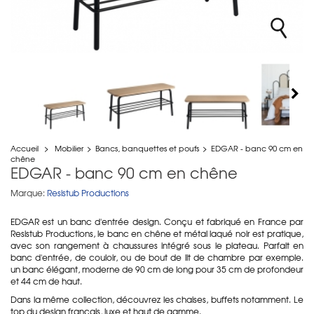
Accueil
>
Mobilier
>
Bancs, banquettes et poufs
>
EDGAR - banc 90 cm en
chêne
EDGAR - banc 90 cm en chêne
Marque:
Resistub Productions
EDGAR est un banc d'entrée design. Conçu et fabriqué en France par
Resistub Productions, le banc en chêne et métal laqué noir est pratique,
avec son rangement à chaussures intégré sous le plateau. Parfait en
banc d'entrée, de couloir, ou de bout de lit de chambre par exemple.
un banc élégant, moderne de 90 cm de long pour 35 cm de profondeur
et 44 cm de haut.
Dans la même collection, découvrez les chaises, buffets notamment. Le
top du design français, luxe et haut de gamme.