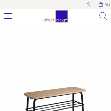
( 0 )