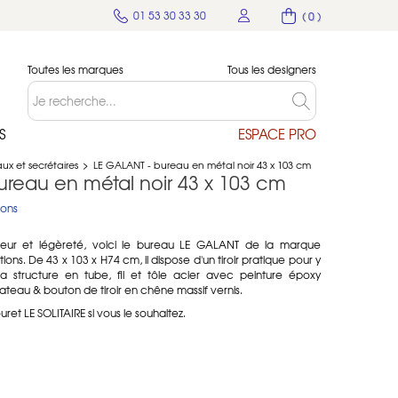
01 53 30 33 30
( 0 )
Toutes les marques
Tous les designers
S
ESPACE PRO
ux et secrétaires
>
LE GALANT - bureau en métal noir 43 x 103 cm
ureau en métal noir 43 x 103 cm
ions
eur et légèreté, voici le bureau LE GALANT de la marque
ions. De 43 x 103 x H74 cm, il dispose d'un tiroir pratique pour y
Sa structure en tube, fil et tôle acier avec peinture époxy
ateau & bouton de tiroir en chêne massif vernis.
t LE SOLITAIRE si vous le souhaitez.