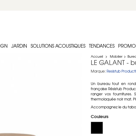
IGN
JARDIN
SOLUTIONS ACOUSTIQUES
TENDANCES
PROMO
Accueil
>
Mobilier
>
Burea
LE GALANT - b
Marque:
Resistub Product
Un bureau tout en rond
française Résistub Product
ranger vos fournitures. 
thermolaquée noir mat. Pl
Accompagnez le du taboure
Couleurs