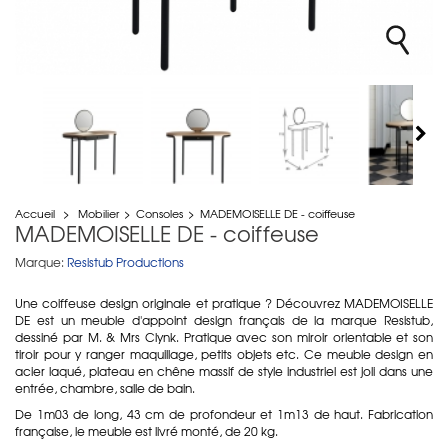
Accueil
>
Mobilier
>
Consoles
>
MADEMOISELLE DE - coiffeuse
MADEMOISELLE DE - coiffeuse
Marque:
Resistub Productions
Une coiffeuse design originale et pratique ? Découvrez MADEMOISELLE
DE est un meuble d'appoint design français de la marque Resistub,
dessiné par M. & Mrs Clynk. Pratique avec son miroir orientable et son
tiroir pour y ranger maquillage, petits objets etc. Ce meuble design en
acier laqué, plateau en chêne massif de style industriel est joli dans une
entrée, chambre, salle de bain.
De 1m03 de long, 43 cm de profondeur et 1m13 de haut. Fabrication
française, le meuble est livré monté, de 20 kg.