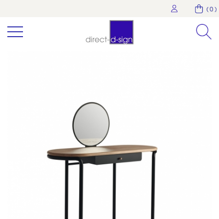
( 0 )