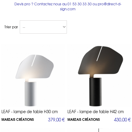
Liste (non exhaustive) des best sellers que l'on adore :
Devis pro ? Contactez nous au
01 53 30 33 30
ou
pro@direct-d-
sign.com
lampe de table, lampadaire, applique et suspension DUNE /
suspension BABYLONE monte et baisse / lampe et lampadaire YU /
lampadaire suspendu LIGHT X / lampe de table BARBARELLA /
Trier par
lampadaire led ARTUS / lampe et lampadaire géants OPUS / spots
KINGSTON / suspension AGATHA / applique orientable BE GOOD /
applique avec bras directionnel BE GOOD / lampe et lampadaire DIVA
/ suspension DEAN / lustre CLUSTER / applique SHE / fauteuil ADAM /
tabouret STOOL M / canapé GONG / lampe de bureau BP 55 /
lampadaire ARTEX / applique HOPE / lampes de table VENUS avec
variateur / suspension TUBES / lampe, lampadaire et suspension POLO /
applique EYE.
Direct-d-sign.com, revendeur officiel de Marzais Créations.
De nombreuses lampes sont sur-mesure, ou existent dans d'autres
variantes non présentées sur notre e-shop. Merci de nous
contacter pour toute demande d'échantillons, visuels ou devis
pro@direct-d-sign.com
01 53 30 33 30
personnalisé à
ou au
.
LEAF - lampe de table H30 cm
LEAF - lampe de table H42 cm
379,00 €
430,00 €
MARZAIS CRÉATIONS
MARZAIS CRÉATIONS