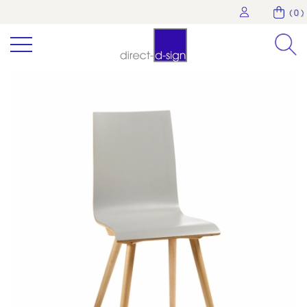
( 0 )