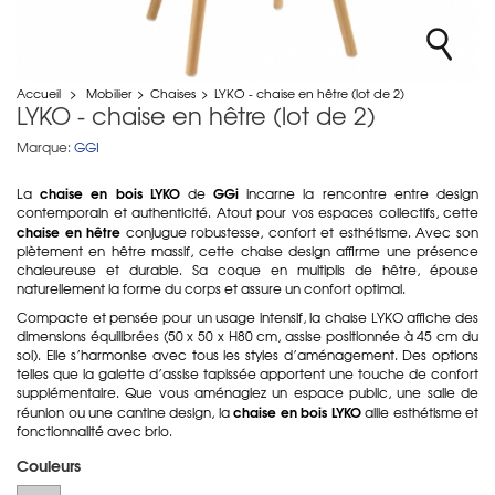
Accueil
>
Mobilier
>
Chaises
>
LYKO - chaise en hêtre (lot de 2)
LYKO - chaise en hêtre (lot de 2)
Marque:
GGI
chaise en bois LYKO
GGi
La
de
incarne la rencontre entre design
contemporain et authenticité. Atout pour vos espaces collectifs, cette
chaise en hêtre
conjugue robustesse, confort et esthétisme. Avec son
piètement en hêtre massif, cette chaise design affirme une présence
chaleureuse et durable. Sa coque en multiplis de hêtre, épouse
naturellement la forme du corps et assure un confort optimal.
Compacte et pensée pour un usage intensif, la chaise LYKO affiche des
dimensions équilibrées (50 x 50 x H80 cm, assise positionnée à 45 cm du
sol). Elle s’harmonise avec tous les styles d’aménagement. Des options
telles que la galette d’assise tapissée apportent une touche de confort
supplémentaire. Que vous aménagiez un espace public, une salle de
chaise en bois LYKO
réunion ou une cantine design, la
allie esthétisme et
fonctionnalité avec brio.
Couleurs