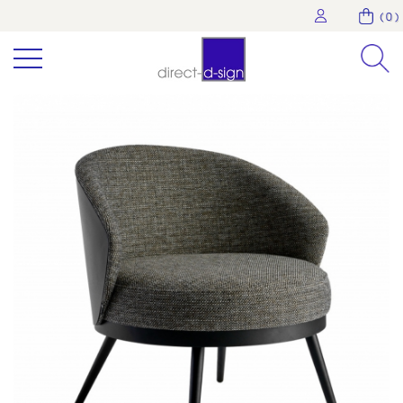
( 0 )