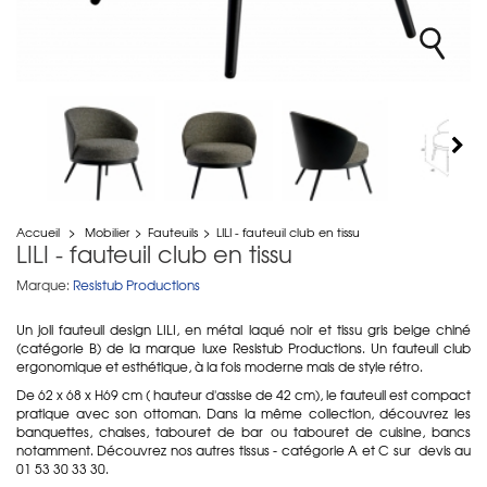
Accueil
>
Mobilier
>
Fauteuils
>
LILI - fauteuil club en tissu
LILI - fauteuil club en tissu
Marque:
Resistub Productions
Un joli fauteuil design LILI, en métal laqué noir et tissu gris beige chiné
(catégorie B) de la marque luxe Resistub Productions. Un fauteuil club
ergonomique et esthétique, à la fois moderne mais de style rétro.
De 62 x 68 x H69 cm ( hauteur d'assise de 42 cm), le fauteuil est compact
pratique avec son ottoman. Dans la même collection, découvrez les
banquettes, chaises, tabouret de bar ou tabouret de cuisine, bancs
notamment. Découvrez nos autres tissus - catégorie A et C sur devis au
01 53 30 33 30.