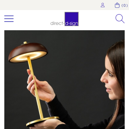
( 0 )