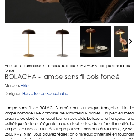
Accueil
>
Luminaires
>
Lampes de table
>
BOLACHA - lampe sans fil bois
foncé
BOLACHA - lampe sans fil bois foncé
Marque:
Hisle
Designer:
Hervé Isle de Beauchaine
Lampe sans fil led BOLACHA créée par la marque française Hisle. La
lampe nomade luxe combine deux matériaux nobles : un pied en métal
argenté ou doré et un abat-jour en bois clair. Le luxe à la française, une
esthétique forte et élégante mais surtout le top de la fonctionnalité. La
lampe led dispose d'un éclairage puissant mais non éblouissant, 2,8 W -
2600 K - 215 lm. Vous pouvez régler son 5 niveaux d'intensité en touchant