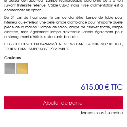
le dessus de l'abat-jour. Lampe rechargeable autonome de 5 à 45h
suivant l'intensité retenue. Câble USB-C inclus. Prise d'alimentation est à
commander en option.
De 31 cm de haut pour 16 cm de diamètre, lampe de table pour
intérieur ou extérieur. Une belle lampe d'ambiance pour n'importe quelle
pièce de la maison : lampe de salon, lampe de chevet tactile, lampe
d'entrée, mais également lampe d'extérieur. Idéale également pour
aménagement d'hôtels, restaurants, bars etc.
L’OBSOLESCENCE PROGRAMMÉE N’EST PAS DANS LA PHILOSOPHIE HISLE,
TOUTES
LEURS
LAMPES SONT RÉPARABLES.
Couleurs
615,00 €
TTC
Ajouter au panier
Livraison sous 1 semaine