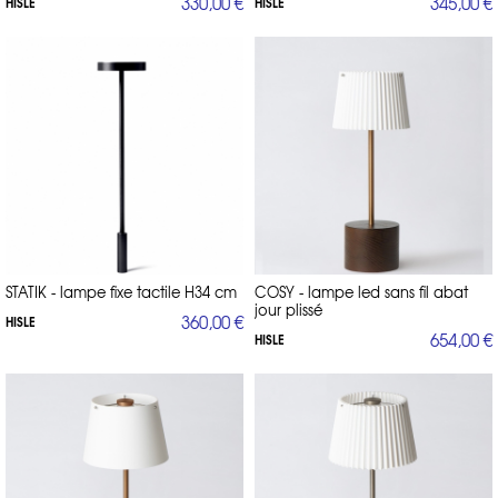
330,00 €
345,00 €
HISLE
HISLE
STATIK - lampe fixe tactile H34 cm
COSY - lampe led sans fil abat
jour plissé
360,00 €
HISLE
654,00 €
HISLE