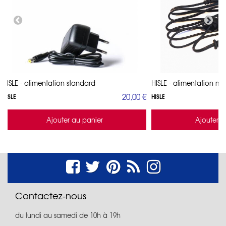
HISLE - alimentation standard
HISLE - alimentation mul
20,00 €
HISLE
HISLE
Ajouter au panier
Ajouter a
Contactez-nous
du lundi au samedi de 10h à 19h