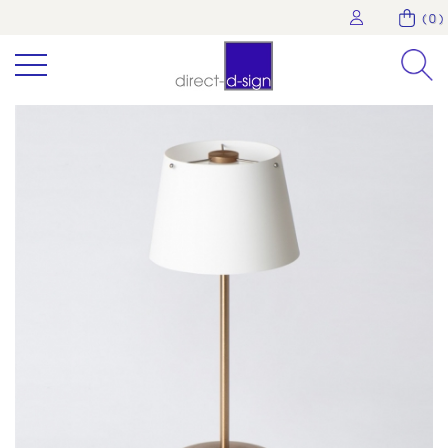
( 0 )