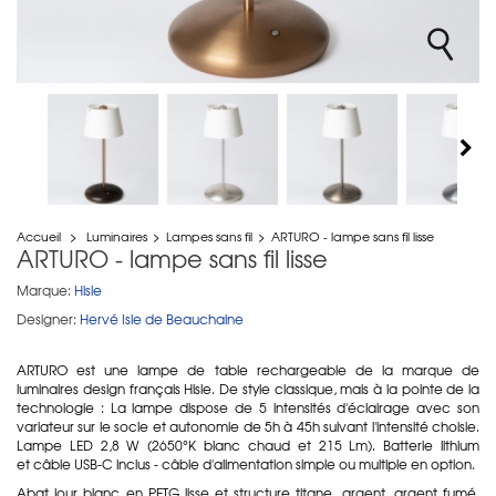
Accueil
>
Luminaires
>
Lampes sans fil
>
ARTURO - lampe sans fil lisse
ARTURO - lampe sans fil lisse
Marque:
Hisle
Designer:
Hervé Isle de Beauchaine
ARTURO est une lampe de table rechargeable de la marque de
luminaires design français Hisle. De style classique, mais à la pointe de la
technologie : La lampe dispose de 5 intensités d'éclairage avec son
variateur sur le socle et autonomie de 5h à 45h suivant l'intensité choisie.
Lampe LED 2,8 W (2650°K blanc chaud et 215 Lm). Batterie lithium
et câble USB-C inclus - câble d'alimentation simple ou multiple en option.
Abat jour blanc en
PETG lisse et structure titane, argent, argent fumé,