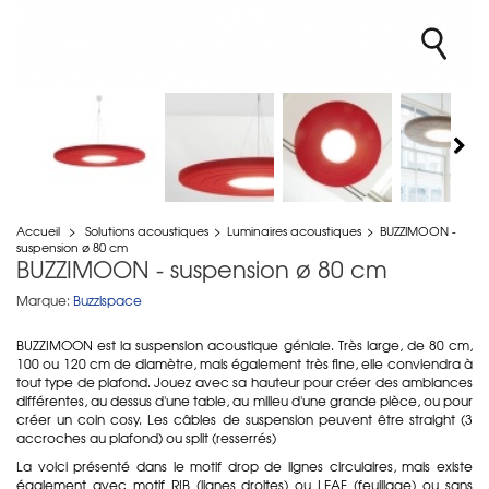
Accueil
>
Solutions acoustiques
>
Luminaires acoustiques
>
BUZZIMOON -
suspension ø 80 cm
BUZZIMOON - suspension ø 80 cm
Marque:
Buzzispace
BUZZIMOON est la suspension acoustique géniale. Très large, de 80 cm,
100 ou 120 cm de diamètre, mais également très fine, elle conviendra à
tout type de plafond. Jouez avec sa hauteur pour créer des ambiances
différentes, au dessus d'une table, au milieu d'une grande pièce, ou pour
créer un coin cosy. Les câbles de suspension peuvent être straight (3
accroches au plafond) ou split (resserrés)
La voici présenté dans le motif drop de lignes circulaires, mais existe
également avec motif RIB (lignes droites) ou LEAF (feuillage) ou sans