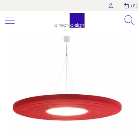
( 0 )