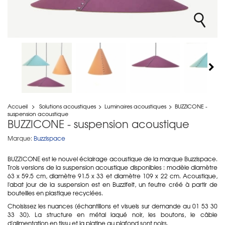
Accueil
>
Solutions acoustiques
>
Luminaires acoustiques
>
BUZZICONE -
suspension acoustique
BUZZICONE - suspension acoustique
Marque:
Buzzispace
BUZZICONE est le nouvel éclairage acoustique de la marque Buzzispace.
Trois versions de la suspension acoustique disponibles : modèle diamètre
63 x 59.5 cm, diamètre 91.5 x 33 et diamètre 109 x 22 cm. Acoustique,
l'abat jour de la suspension est en Buzzifelt, un feutre créé à partir de
bouteilles en plastique recyclées.
Choisissez les nuances (échantillons et visuels sur demande au 01 53 30
33 30). La structure en métal laqué noir, les boutons, le câble
d'alimentation en tissu et la platine au plafond sont noirs.