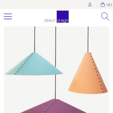
( 0 )