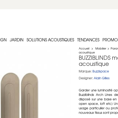
IGN
JARDIN
SOLUTIONS ACOUSTIQUES
TENDANCES
PROMO
Accueil
>
Mobilier
>
Parav
acoustique
BUZZIBLINDS mo
acoustique
Marque:
Buzzispace
Designer:
Alain Gilles
Garder une luminosité opt
Buzziblinds Arch Lines d
disposé sur une base en 
open space, loft etc) U
usage particulier ou pro
nouveaux tissus sont propo