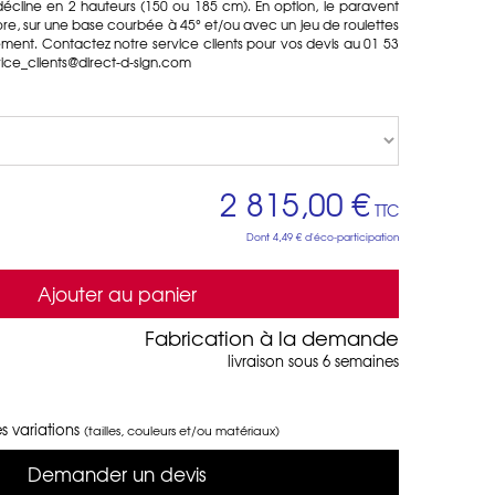
 décline en 2 hauteurs (150 ou 185 cm). En option, le paravent
re, sur une base courbée à 45° et/ou avec un jeu de roulettes
ément. Contactez notre service clients pour vos devis au 01 53
vice_clients@direct-d-sign.com
2 815,00 €
TTC
Dont
4,49 €
d'éco-participation
Ajouter au panier
Fabrication à la demande
livraison sous 6 semaines
s variations
(tailles, couleurs et/ou matériaux)
Demander un devis