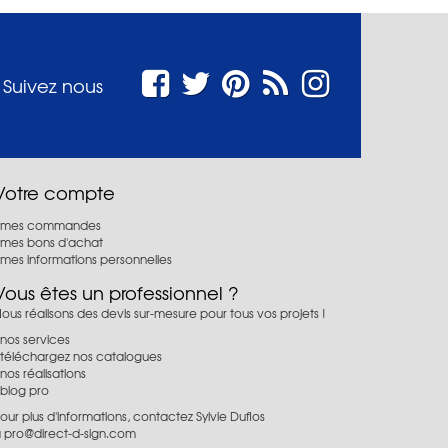
Suivez nous
Votre compte
mes commandes
mes bons d'achat
mes informations personnelles
Vous êtes un professionnel ?
ous réalisons des devis sur-mesure pour tous vos projets !
nos services
téléchargez nos catalogues
nos réalisations
blog pro
our plus d'informations, contactez Sylvie Duflos
à
pro@direct-d-sign.com