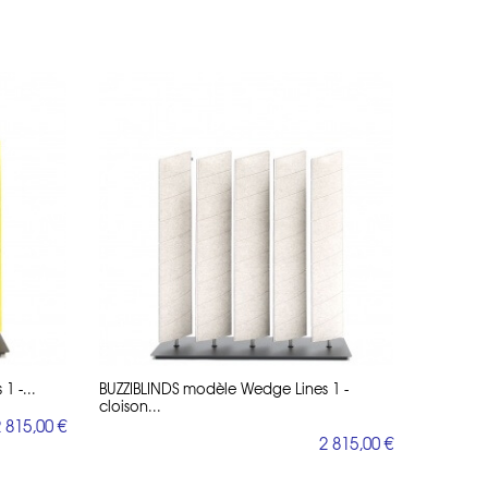
1 -...
BUZZIBLINDS modèle Wedge Lines 1 -
cloison...
 815,00 €
2 815,00 €