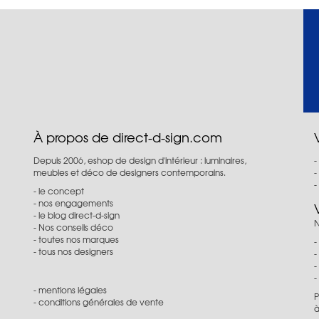
À propos de direct-d-sign.com
Depuis 2006, eshop de design d'intérieur : luminaires,
meubles et déco de designers contemporains.
le concept
nos engagements
le blog direct-d-sign
N
Nos conseils déco
toutes nos marques
tous nos designers
mentions légales
P
conditions générales de vente