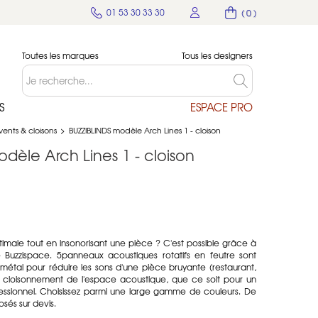
01 53 30 33 30
( 0 )
Toutes les marques
Tous les designers
S
ESPACE PRO
ents & cloisons
>
BUZZIBLINDS modèle Arch Lines 1 - cloison
dèle Arch Lines 1 - cloison
imale tout en insonorisant une pièce ? C'est possible grâce à
e Buzzispace. 5panneaux acoustiques rotatifs en feutre sont
métal pour réduire les sons d'une pièce bruyante (restaurant,
n cloisonnement de l'espace acoustique, que ce soit pour un
fessionnel. Choisissez parmi une large gamme de couleurs. De
sés sur devis.