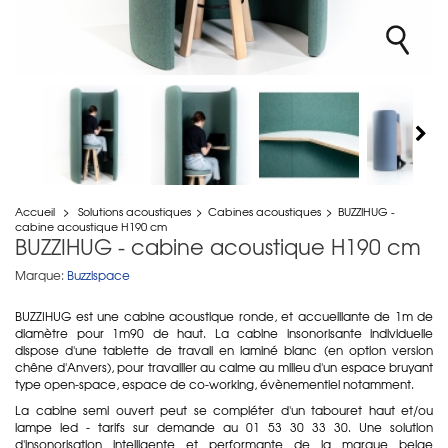
Accueil
>
Solutions acoustiques
>
Cabines acoustiques
>
BUZZIHUG -
cabine acoustique H190 cm
BUZZIHUG - cabine acoustique H190 cm
Marque:
Buzzispace
BUZZIHUG est une cabine acoustique ronde, et accueillante de 1m de
diamètre pour 1m90 de haut. La cabine insonorisante individuelle
dispose d'une tablette de travail en laminé blanc (en option version
chêne d'Anvers), pour travailler au calme au milieu d'un espace bruyant
type open-space, espace de co-working, évènementiel notamment.
La cabine semi ouvert peut se compléter d'un tabouret haut et/ou
lampe led - tarifs sur demande au 01 53 30 33 30. Une solution
d'insonorisation intelligente et performante de la marque belge