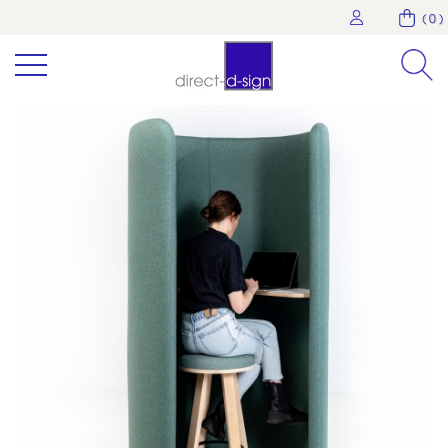
( 0 )