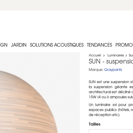
IGN
JARDIN
SOLUTIONS ACOUSTIQUES
TENDANCES
PROMO
Accueil
>
Luminaires
>
Su
SUN - suspensi
Marque:
Graypants
SUN est une suspension x
la suspension géante es
architectural est décliné 
15W (4 ou 6 ampoules suiv
Un luminaire xxl pour pr
espaces publics (hôtels, r
de réception etc).
Tailles