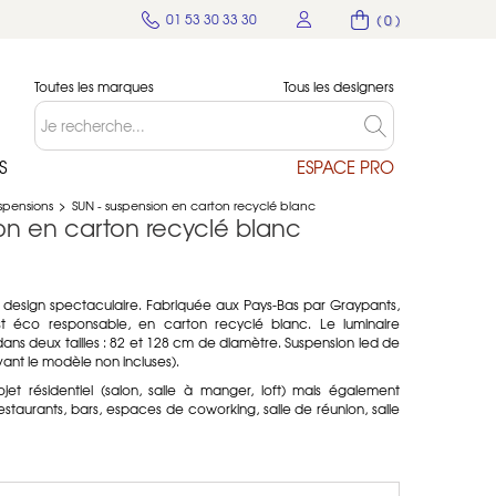
01 53 30 33 30
( 0 )
Toutes les marques
Tous les designers
S
ESPACE PRO
spensions
>
SUN - suspension en carton recyclé blanc
on en carton recyclé blanc
l design spectaculaire. Fabriquée aux Pays-Bas par Graypants,
t éco responsable, en carton recyclé blanc. Le luminaire
dans deux tailles : 82 et 128 cm de diamètre. Suspension led de
ant le modèle non incluses).
ojet résidentiel (salon, salle à manger, loft) mais également
estaurants, bars, espaces de coworking, salle de réunion, salle