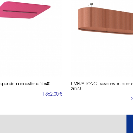
uspension acoustique 2m40
UMBRA LONG - suspension acous
2m20
1 362,00 €
2