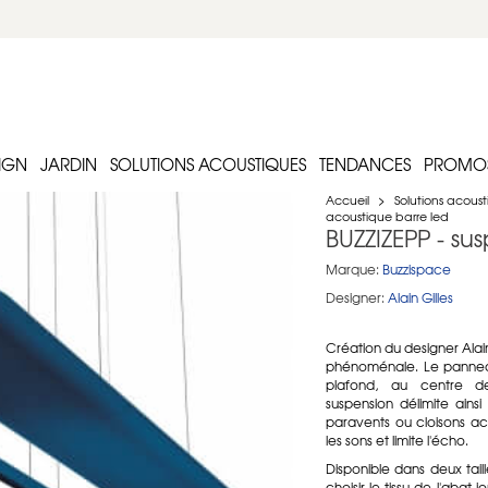
IGN
JARDIN
SOLUTIONS ACOUSTIQUES
TENDANCES
PROMO
Accueil
>
Solutions acous
acoustique barre led
BUZZIZEPP - su
Marque:
Buzzispace
Designer:
Alain Gilles
Création du designer Alain
phénoménale. Le pannea
plafond, au centre d
suspension délimite ains
paravents ou cloisons a
les sons et limite l'écho.
Disponible dans deux tai
choisir le tissu de l'abat 