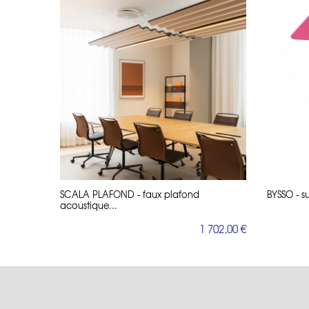
SCALA PLAFOND - faux plafond
BYSSO - s
acoustique...
1 702,00 €