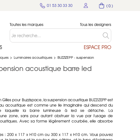
01 53 30 33 30
( 0 )
Toutes les marques
Tous les designers
S
ESPACE PRO
tiques
>
Luminaires acoustiques
>
BUZZIZEPP - suspension
spension acoustique barre led
 Gilles pour Buzzispace, la suspension acoustique BUZZIZEPP est
u acoustique est comme une ile imaginaire qui descend du
e laquelle la barre lumineuse à led se détache. La
i une zone, sans pour autant obstruer la vue par l'usage de
coustiques. Avec sa forme légèrement courbée, elle absorbe
lles : 200 x 117 x H10 cm ou 300 x 117 x H10 cm. Vous pouvez
jour, la longueur et la couleur des câbles, et le type d'éclairage