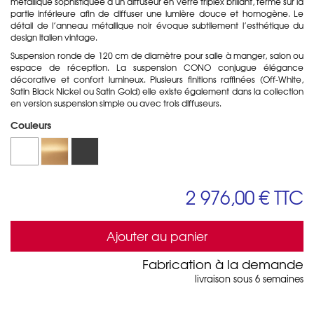
métallique sophistiquée à un diffuseur en verre triplex brillant, fermé sur la
partie inférieure afin de diffuser une lumière douce et homogène. Le
détail de l’anneau métallique noir évoque subtilement l’esthétique du
design italien vintage.
Suspension ronde de 120 cm de diamètre pour salle à manger, salon ou
espace de réception. La suspension CONO conjugue élégance
décorative et confort lumineux. Plusieurs finitions raffinées (Off-White,
Satin Black Nickel ou Satin Gold) elle existe également dans la collection
en version suspension simple ou avec trois diffuseurs.
Couleurs
2 976,00 €
TTC
Ajouter au panier
Fabrication à la demande
livraison sous 6 semaines