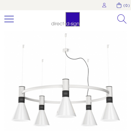
( 0 )