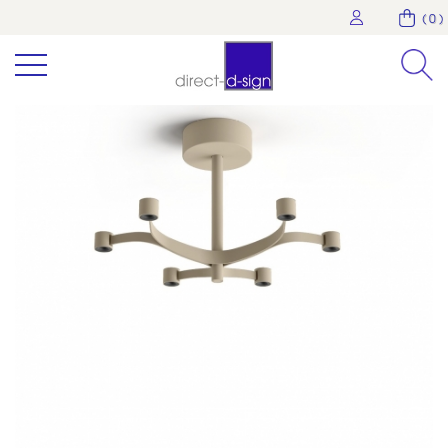
( 0 )