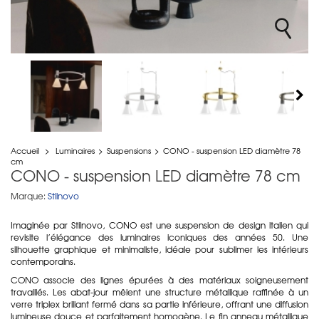
Accueil
>
Luminaires
>
Suspensions
>
CONO - suspension LED diamètre 78
cm
CONO - suspension LED diamètre 78 cm
Marque:
Stilnovo
Imaginée par Stilnovo, CONO est une suspension de design italien qui
revisite l’élégance des luminaires iconiques des années 50. Une
silhouette graphique et minimaliste, idéale pour sublimer les intérieurs
contemporains.
CONO associe des lignes épurées à des matériaux soigneusement
travaillés. Les abat-jour mêlent une structure métallique raffinée à un
verre triplex brillant fermé dans sa partie inférieure, offrant une diffusion
lumineuse douce et parfaitement homogène. Le fin anneau métallique