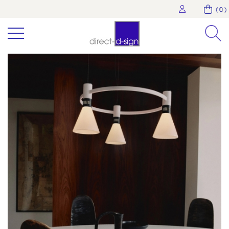
( 0 )