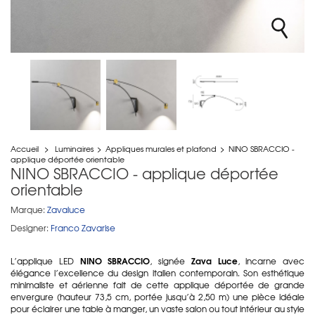
Accueil
>
Luminaires
>
Appliques murales et plafond
>
NINO SBRACCIO -
applique déportée orientable
NINO SBRACCIO - applique déportée
orientable
Marque:
Zavaluce
Designer:
Franco Zavarise
NINO SBRACCIO
Zava Luce
L’applique LED
, signée
, incarne avec
élégance l’excellence du design italien contemporain. Son esthétique
minimaliste et aérienne fait de cette applique déportée de grande
envergure (hauteur 73,5 cm, portée jusqu’à 2,50 m) une pièce idéale
pour éclairer une table à manger, un vaste salon ou tout intérieur au style