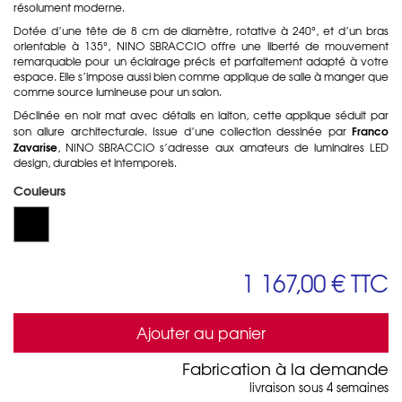
résolument moderne.
Dotée d’une tête de 8 cm de diamètre, rotative à 240°, et d’un bras
orientable à 135°, NINO SBRACCIO offre une liberté de mouvement
remarquable pour un éclairage précis et parfaitement adapté à votre
espace. Elle s’impose aussi bien comme applique de salle à manger que
comme source lumineuse pour un salon.
Déclinée en noir mat avec détails en laiton, cette applique séduit par
Franco
son allure architecturale. Issue d’une collection dessinée par
Zavarise
, NINO SBRACCIO s’adresse aux amateurs de luminaires LED
design, durables et intemporels.
Couleurs
1 167,00 €
TTC
Ajouter au panier
Fabrication à la demande
livraison sous 4 semaines