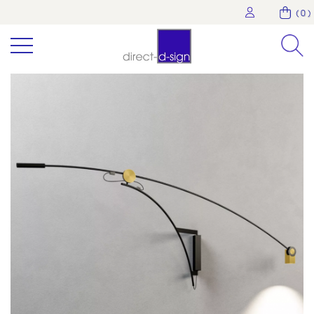
( 0 )