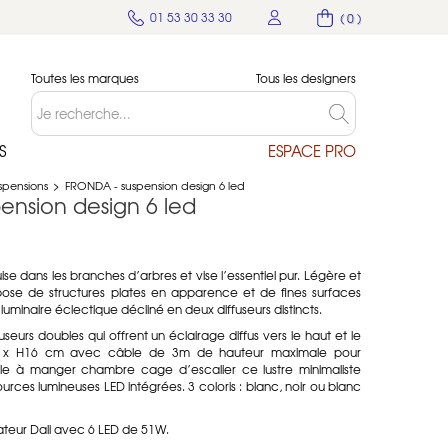
01 53 30 33 30
( 0 )
Toutes les marques
Tous les designers
S
ESPACE PRO
spensions
>
FRONDA - suspension design 6 led
ension design 6 led
e dans les branches d’arbres et vise l’essentiel pur. Légère et
ose de structures plates en apparence et de fines surfaces
 luminaire éclectique décliné en deux diffuseurs distincts.
seurs doubles qui offrent un éclairage diffus vers le haut et le
7 x H16 cm avec câble de 3m de hauteur maximale pour
salle à manger chambre cage d’escalier ce lustre minimaliste
ources lumineuses LED intégrées. 3 coloris : blanc, noir ou blanc
ateur Dali avec 6 LED de 51W.