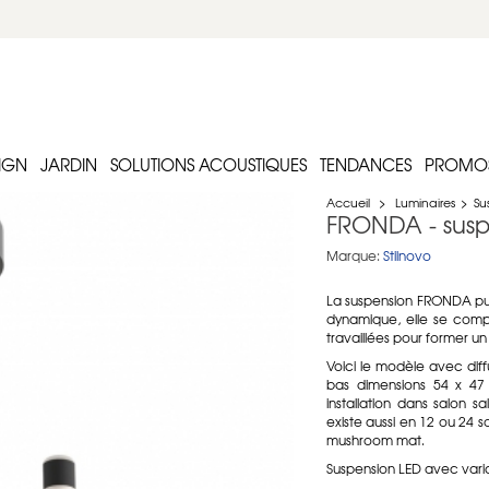
IGN
JARDIN
SOLUTIONS ACOUSTIQUES
TENDANCES
PROMO
Accueil
>
Luminaires
>
Su
FRONDA - susp
Marque:
Stilnovo
La suspension FRONDA puis
dynamique, elle se comp
travaillées pour former un
Voici le modèle avec diffu
bas dimensions 54 x 4
installation dans salon 
existe aussi en 12 ou 24 s
mushroom mat.
Suspension LED avec vari