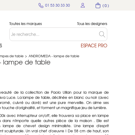
01 53 30 33 30
( 0 )
Toutes les marques
Tous les designers
S
ESPACE PRO
mpes de table
>
ANDROMEDA - lampe de table
lampe de table
auté de la collection de Paolo Ullian pour la marque de
 Zava Luce. La lampe de table, déclinée en blanc ou noir (avec
chromé, cuivré ou doré) est une pure merveille. On aime ses
e touche d'originalité, et forment un magnifique jeu de lumière.
k avec interrupteur on/off, elle trouvera sa place en lampe
 dans n'importe quelle autres pièce de la maison . Elle est
 lampe de chevet design minimaliste. Une lampe d'esprit
ent sculpturale. Un vrai chef d'oeuvre ! De 58 cm de haut, son