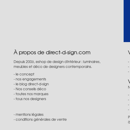
À propos de direct-d-sign.com
Depuis 2006, eshop de design d'intérieur : luminaires,
meubles et déco de designers contemporains.
le concept
nos engagements
le blog direct-d-sign
N
Nos conseils déco
toutes nos marques
tous nos designers
mentions légales
P
conditions générales de vente