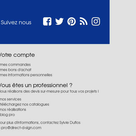
Suivez nous
Votre compte
mes commandes
mes bons d'achat
mes informations personnelles
Vous êtes un professionnel ?
ous réalisons des devis sur-mesure pour tous vos projets !
nos services
téléchargez nos catalogues
nos réalisations
blog pro
our plus d'informations, contactez Sylvie Duflos
à
pro@direct-d-sign.com