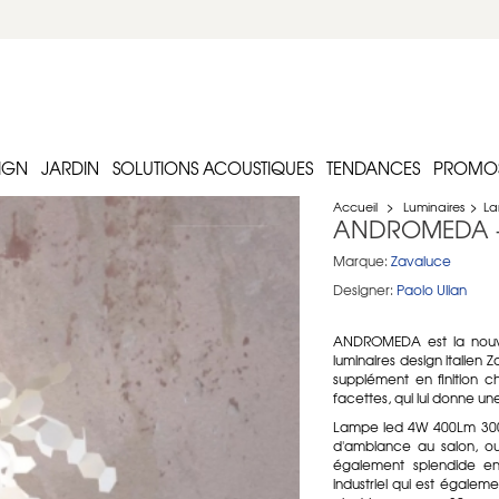
IGN
JARDIN
SOLUTIONS ACOUSTIQUES
TENDANCES
PROMO
Accueil
>
Luminaires
>
La
ANDROMEDA - 
Marque:
Zavaluce
Designer:
Paolo Ulian
ANDROMEDA est la nouve
luminaires design italien
supplément en finition 
facettes, qui lui donne un
Lampe led 4W 400Lm 3000
d'ambiance au salon, ou
également splendide en
industriel qui est égalem