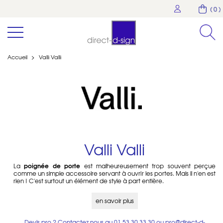
( 0 )
Accueil
>
Valli Valli
Valli Valli
poignée de porte
La
est malheureusement trop souvent perçue
comme un simple accessoire servant à ouvrir les portes. Mais il n'en est
rien ! C'est surtout un élément de style à part entière.
Valli Handles
du groupe Assa Abloy est un fabricant italien de
en savoir plus
poignées de porte
poignées de fenêtre
modernes et de
. Voici deux
collections :
Devis pro ? Contactez nous au
01 53 30 33 30
ou
pro@direct-d-