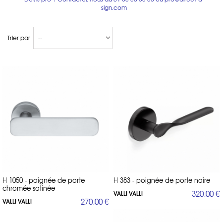
sign.com
- Lab : la collection de poignée de porte en laiton la plus classique,
emblématique de la marque avec de nombreuses béquilles
intemporelles, avec un design interne à l'entreprise.
Trier par
- Fusital : collection de poignées de porte design intégralement
dessinée par les plus grands designers et architectes contemporains.
Des poignées de porte de créateurs : designers ou architectes tels
que Mario Bellini, Ricardo Bofill, Pierluigi Cerri, Ron Arad, Joe Cheng,
David Chipperfield, Antonio Citterio, Foster and Partners, Frank O.
Gehry, Yoshimi Kono, Steve Leung, Richard Meier, John Pawson, Zahi
Hadid, Jean Nouvel, Matteo Thun ...
Depuis plus de 80 ans, Valli aime a porter une attention toute
particulière aux évolutions des goûts, et des besoins de ses clients.
Récemment, la poignée de porte design H382 Duemilaventi de Joe
Cheng a ainsi remporté le prestigieux Archiproducts Award 2021.
Poignées de porte en laiton, mais également en poignées de porte en
inox, les finitions sont cependant variées : chrome, chrome satiné,
doré poli, doré satiné, laiton naturel, laiton antique, nickel, nickel mat,
bronze, foncé. Vous pouvez même opter pour des poignées de portes
H 1050 - poignée de porte
H 383 - poignée de porte noire
noires ou blanches. La vaste majorité des béquilles bénéficie d'un
chromée satinée
traitement contre les microbes appelé "BioCote".
320,00 €
VALLI VALLI
270,00 €
VALLI VALLI
Béquilles design italien de conception industrielle, issu d'un procédé
révolutionnaire d’ingénierie.