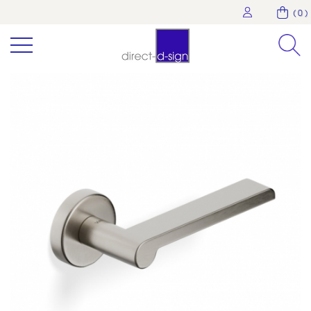
( 0 )