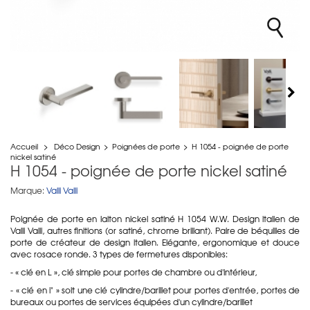
Accueil
>
Déco Design
>
Poignées de porte
>
H 1054 - poignée de porte
nickel satiné
H 1054 - poignée de porte nickel satiné
Marque:
Valli Valli
Poignée de porte en laiton nickel satiné H 1054 W.W. Design italien de
Valli Valli, autres finitions (or satiné, chrome brillant). Paire de béquilles de
porte de créateur de design italien. Elégante, ergonomique et douce
avec rosace ronde. 3 types de fermetures disponibles:
- « clé en L », clé simple pour portes de chambre ou d'intérieur,
- « clé en i" » soit une clé cylindre/barillet pour portes d'entrée, portes de
bureaux ou portes de services équipées d'un cylindre/barillet