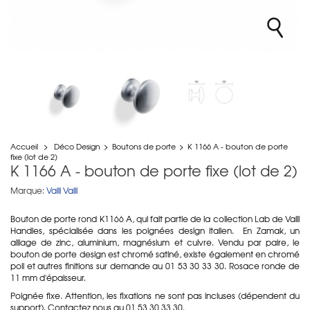
Accueil
>
Déco Design
>
Boutons de porte
>
K 1166 A - bouton de porte
fixe (lot de 2)
K 1166 A - bouton de porte fixe (lot de 2)
Marque:
Valli Valli
Bouton de porte rond K1166 A, qui fait partie de la collection Lab de Valli
Handles, spécialisée dans les poignées design italien. En Zamak, un
alliage de
zinc, aluminium, magnésium et cuivre.
Vendu par paire, le
bouton de porte design est chromé satiné, existe également en chromé
poli et autres finitions sur demande au 01 53 30 33 30. Rosace ronde de
11 mm d'épaisseur.
Poignée fixe. Attention, les fixations ne sont pas incluses (dépendent du
support). Contactez nous au 01 53 30 33 30.