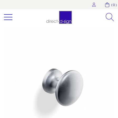
( 0 )