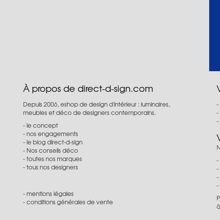
À propos de direct-d-sign.com
Depuis 2006, eshop de design d'intérieur : luminaires,
meubles et déco de designers contemporains.
le concept
nos engagements
le blog direct-d-sign
N
Nos conseils déco
toutes nos marques
tous nos designers
mentions légales
P
conditions générales de vente