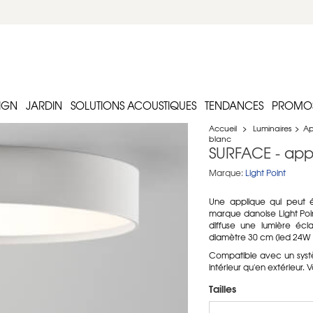
IGN
JARDIN
SOLUTIONS ACOUSTIQUES
TENDANCES
PROMO
Accueil
>
Luminaires
>
Ap
blanc
SURFACE - appl
Marque:
Light Point
Une applique qui peut é
marque danoise Light Poin
diffuse une lumière écla
diamètre 30 cm (led 24W 
Compatible avec un système
intérieur qu'en extérieur.
Tailles