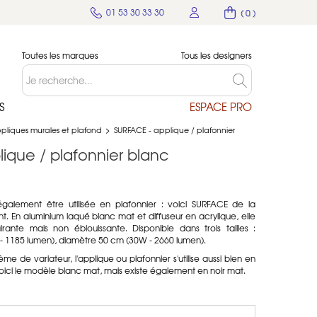
01 53 30 33 30
( 0 )
Toutes les marques
Tous les designers
S
ESPACE PRO
pliques murales et plafond
>
SURFACE - applique / plafonnier
ique / plafonnier blanc
galement être utilisée en plafonnier : voici SURFACE de la
t. En aluminium laqué blanc mat et diffuseur en acrylique, elle
irante mais non éblouissante. Disponible dans trois tailles :
- 1185 lumen), diamètre 50 cm (30W - 2660 lumen).
 de variateur, l'applique ou plafonnier s'utilise aussi bien en
 Voici le modèle blanc mat, mais existe également en noir mat.