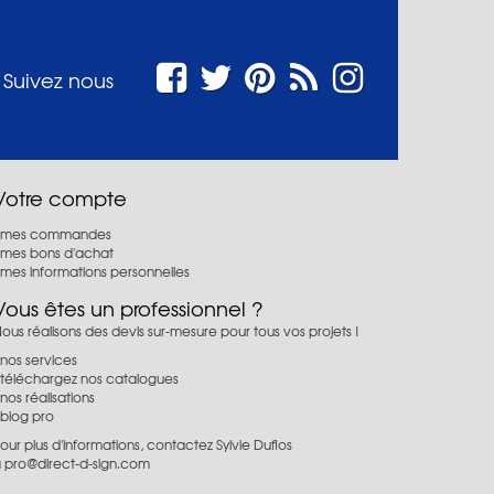
Suivez nous
Votre compte
mes commandes
mes bons d'achat
mes informations personnelles
Vous êtes un professionnel ?
ous réalisons des devis sur-mesure pour tous vos projets !
nos services
téléchargez nos catalogues
nos réalisations
blog pro
our plus d'informations, contactez Sylvie Duflos
à
pro@direct-d-sign.com