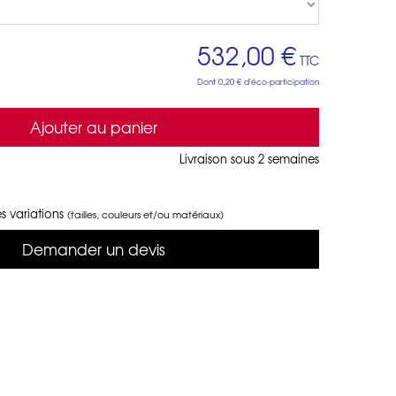
532,00 €
TTC
Dont
0,20 €
d'éco-participation
Ajouter au panier
Livraison sous 2 semaines
s variations
(tailles, couleurs et/ou matériaux)
Demander un devis