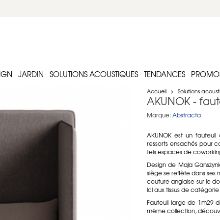
IGN
JARDIN
SOLUTIONS ACOUSTIQUES
TENDANCES
PROMO
Accueil
>
Solutions acous
AKUNOK - faut
Marque:
Abstracta
AKUNOK est un fauteuil 
ressorts ensachés pour c
tels espaces de coworkin
Design de Maja Ganszyniec
siège se reflète dans ses 
couture anglaise sur le dos
ici aux tissus de catégorie 
Fauteuil large de 1m29 
même collection, découvr