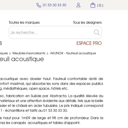
01 53 30 33 30
( 0 )
Toutes les marques
Tous les designers
S
ESPACE PRO
tiques
>
Meubles insonorisants
>
AKUNOK - fauteuil acoustique
euil acoustique
acoustique avec dossier haut. Fauteuil confortable doté de
onfort maximal, qui absorbe les sons dans des espaces publics
g, médiathèques, open space, hôtels etc.
, fabrication en Suède par Abstracta. La qualité élevée du
matériaux et une attention évidente aux détails, tels que la belle
sier et le châssis en acier tubulaire. Le prix indiqué correspond
1 - échantillons et tarifs au 01 53 30 33 30.
de haut pour 1m09 de large et 98 cm de profondeur.
Dans la
ez les canapés acoustiques et tables d'appoint.