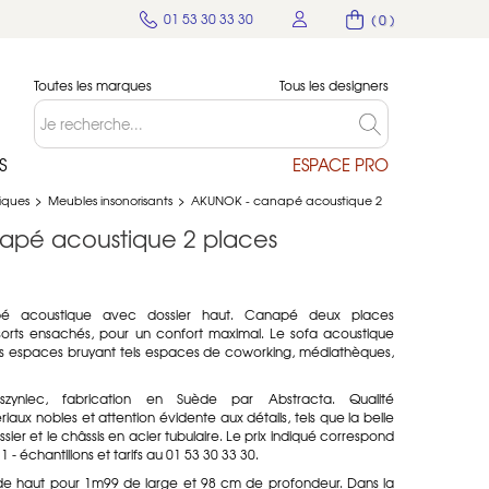
01 53 30 33 30
( 0 )
Toutes les marques
Tous les designers
S
ESPACE PRO
tiques
>
Meubles insonorisants
>
AKUNOK - canapé acoustique 2
apé acoustique 2 places
 acoustique avec dossier haut. Canapé deux places
sorts ensachés, pour un confort maximal. Le sofa acoustique
es espaces bruyant tels espaces de coworking, médiathèques,
yniec, fabrication en Suède par Abstracta. Qualité
iaux nobles et attention évidente aux détails, tels que la belle
sier et le châssis en acier tubulaire. Le prix indiqué correspond
1 - échantillons et tarifs au 01 53 30 33 30.
 haut pour 1m99 de large et 98 cm de profondeur. Dans la