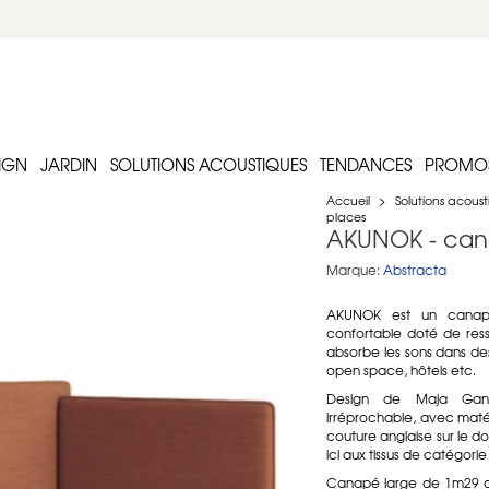
IGN
JARDIN
SOLUTIONS ACOUSTIQUES
TENDANCES
PROMO
Accueil
>
Solutions acous
places
AKUNOK - can
Marque:
Abstracta
AKUNOK est un canapé
confortable doté de res
absorbe les sons dans d
open space, hôtels etc.
Design de Maja Gansz
irréprochable, avec matér
couture anglaise sur le dos
ici aux tissus de catégorie 
Canapé large de 1m29 de