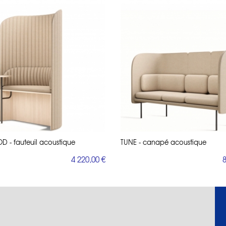
 - fauteuil acoustique
TUNE - canapé acoustique
4 220,00 €
8