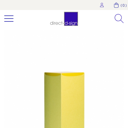
( 0 )