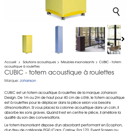
Accueil
>
Solutions acoustiques
>
Meubles insonorisants
>
CUBIC - totem
acoustique à roulettes
CUBIC - totem acoustique à roulettes
Marque:
Johanson
CUBIC est un totem acoustique à roulettes de la marque Johanson
Design. De 1m ou 2m de haut pour 40 cm de côté, le totem acoustique
est à roulettes pour le déplacer dans la pièce selon vos besoins
d'insonorisation. Si vous placez la colonne acoustique dans un coin, il
absorbe les sons graves. Quand il est en centre le pièce, il améliore la
qualité du son des conversations.
Le totem insonorisant dispose d'un absorbant performant en Ecophon,
d'un
tissu de catégorie PG0 (Cara, Carlow, Era 170, Event Screen ou