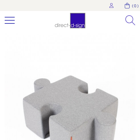
( 0 )