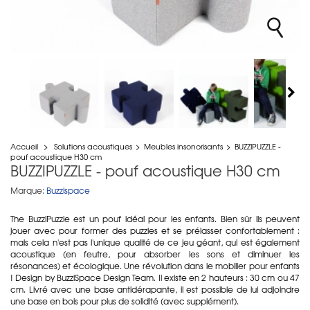
Accueil
>
Solutions acoustiques
>
Meubles insonorisants
>
BUZZIPUZZLE -
pouf acoustique H30 cm
BUZZIPUZZLE - pouf acoustique H30 cm
Marque:
Buzzispace
The BuzziPuzzle est un pouf idéal pour les enfants. Bien sûr ils peuvent
jouer avec pour former des puzzles et se prélasser confortablement :
mais cela n'est pas l'unique qualité de ce jeu géant, qui est également
acoustique (en feutre, pour absorber les sons et diminuer les
résonances) et écologique. Une révolution dans le mobilier pour enfants
! Design by BuzziSpace Design Team. Il existe en 2 hauteurs : 30 cm ou 47
cm. Livré avec une base antidérapante, il est possible de lui adjoindre
une base en bois pour plus de solidité (avec supplément).