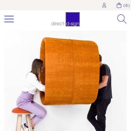
( 0 )