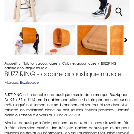
Accueil
>
Solutions acoustiques
>
Cabines acoustiques
>
BUZZIRING -
cabine acoustique murale
BUZZIRING - cabine acoustique murale
Marque:
Buzzispace
BUZZIRING est une cabine acoustique murale de la marque Buzzispace.
De 91 x 81 x H114 cm, la cabine acoustique s'installe par connecteur en
métal laqué noir, lampe incluse, branchement secteur et usb disponible.
tablette en mélaminé blanc ou noir (autres finitions possibles : laminé
blanc ou chêne d'Anvers au 01 53 30 33 30).
Meuble acoustique idéale pour une ou deux personnes : travail en tête
à tête, discussion privée. Une très jolie cabine acoustique ovale pour
réunions de travail ou infiormelles - en tissu buzzifabric (75% laine recyclé