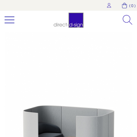
( 0 )