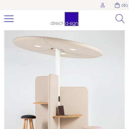
( 0 )