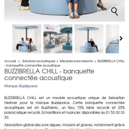
Accueil
>
Solutions acoustiques
>
Meubles insonorisants
>
BUZZIBRELLA CHILL
- banquette connectée acoustique
BUZZIBRELLA CHILL - banquette
connectée acoustique
Marque:
Buzzispace
BUZZIBRELLA CHILL est un meuble acoustique unique de
Sebastian
Herkner pour la marque Buzzispace. Cette banquette connectée
acoustiques est en Buzzfabric, un tissu
75% laine recyclé et 25%
polyacrylique recyclé. Echantillons et nuancier disponibles au 01 53 30 33
30.
Absorption global des sons aigues, moyens et graves, notamment grâce