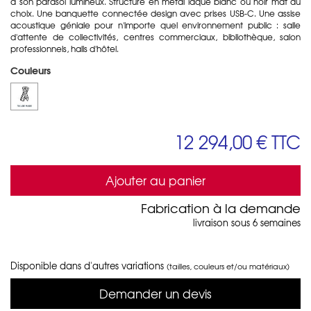
à son parasol lumineux. Structure en métal laqué blanc ou noir mat au
choix. Une banquette connectée design avec prises USB-C. Une assise
acoustique géniale pour n'importe quel environnement public : salle
d'attente de collectivités, centres commerciaux, bibliothèque, salon
professionnels, halls d'hôtel.
Couleurs
12 294,00 €
TTC
Ajouter au panier
Fabrication à la demande
livraison sous 6 semaines
Disponible dans d'autres variations
(tailles, couleurs et/ou matériaux)
Demander un devis