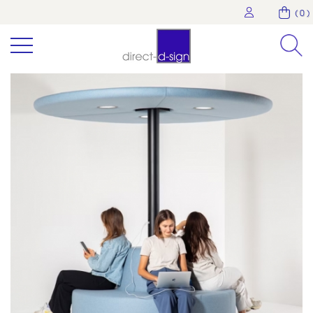
( 0 )