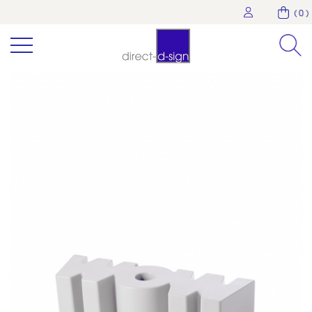
( 0 )