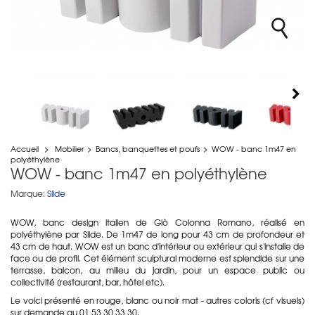
Accueil
>
Mobilier
>
Bancs, banquettes et poufs
>
WOW - banc 1m47 en
polyéthylène
WOW - banc 1m47 en polyéthylène
Marque:
Slide
WOW, banc design italien de Giò Colonna Romano, réalisé en
polyéthylène par Slide. De 1m47 de long pour 43 cm de profondeur et
43 cm de haut. WOW est un banc d'intérieur ou extérieur qui s'installe de
face ou de profil. Cet élément sculptural moderne est splendide sur une
terrasse, balcon, au milieu du jardin, pour un espace public ou
collectivité (restaurant, bar, hôtel etc).
Le voici présenté en rouge, blanc ou noir mat - autres coloris (cf visuels)
sur demande au 01 53 30 33 30.