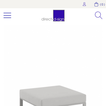
( 0 )