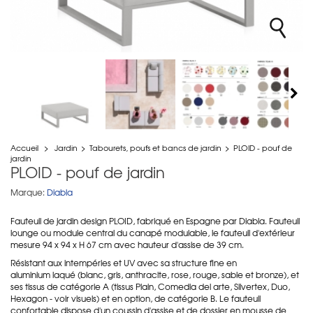
Accueil
>
Jardin
>
Tabourets, poufs et bancs de jardin
>
PLOID - pouf de
jardin
PLOID - pouf de jardin
Marque:
Diabla
Fauteuil de jardin design PLOID, fabriqué en Espagne par Diabla. Fauteuil
lounge ou module central du canapé modulable, le fauteuil d'extérieur
mesure 94 x 94 x H 67 cm avec hauteur d'assise de 39 cm.
Résistant aux intempéries et UV avec sa structure fine en
aluminium laqué (blanc, gris, anthracite, rose, rouge, sable et bronze), et
ses tissus de catégorie A (tissus Plain, Comedia del arte, Silvertex, Duo,
Hexagon - voir visuels) et en option, de catégorie B. Le fauteuil
confortable dispose d'un coussin d'assise et de dossier en mousse de