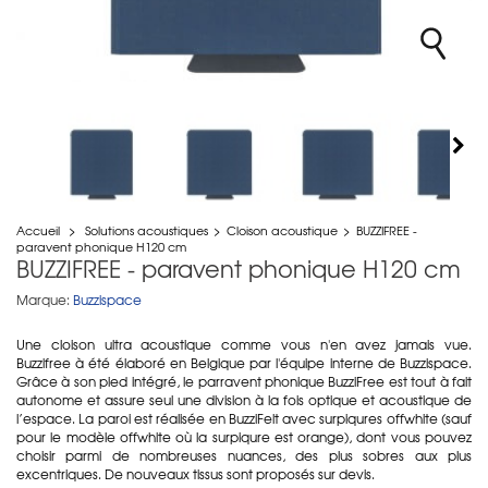
Accueil
>
Solutions acoustiques
>
Cloison acoustique
>
BUZZIFREE -
paravent phonique H120 cm
BUZZIFREE - paravent phonique H120 cm
Marque:
Buzzispace
Une cloison ultra acoustique comme vous n'en avez jamais vue.
Buzzifree à été élaboré en Belgique par l'équipe interne de Buzzispace.
Grâce à son pied intégré, le parravent phonique BuzziFree est tout à fait
autonome et assure seul une division à la fois optique et acoustique de
l’espace. La paroi est réalisée en BuzziFelt avec surpiqures offwhite (sauf
pour le modèle offwhite où la surpiqure est orange), dont vous pouvez
choisir parmi de nombreuses nuances, des plus sobres aux plus
excentriques. De nouveaux tissus sont proposés sur devis.