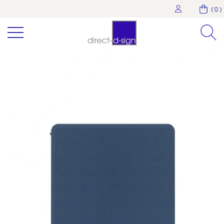
( 0 )