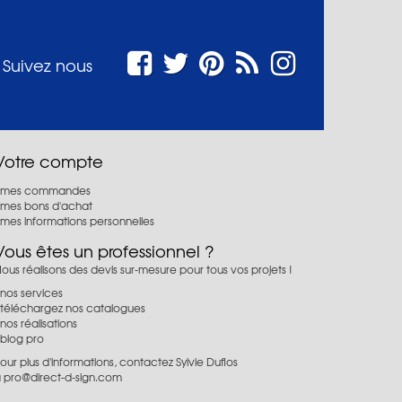
Suivez nous
Votre compte
mes commandes
mes bons d'achat
mes informations personnelles
Vous êtes un professionnel ?
ous réalisons des devis sur-mesure pour tous vos projets !
nos services
téléchargez nos catalogues
nos réalisations
blog pro
our plus d'informations, contactez Sylvie Duflos
à
pro@direct-d-sign.com