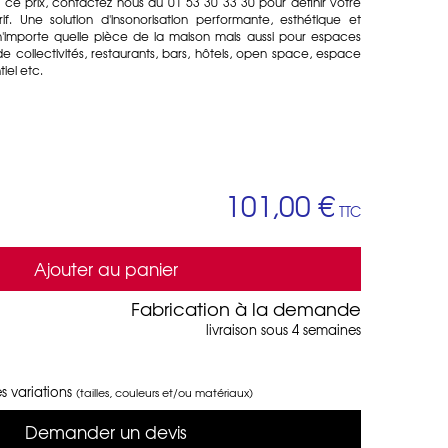
 ce prix, contactez nous au 01 53 30 33 30 pour définir votre
rif. Une solution d'insonorisation performante, esthétique et
n'importe quelle pièce de la maison mais aussi pour espaces
 collectivités, restaurants, bars, hôtels, open space, espace
el etc.
101,00 €
TTC
Ajouter au panier
Fabrication à la demande
livraison sous 4 semaines
s variations
(tailles, couleurs et/ou matériaux)
Demander un devis