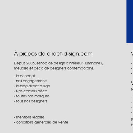
À propos de direct-d-sign.com
Depuis 2006, eshop de design d'intérieur : luminaires,
meubles et déco de designers contemporains.
le concept
nos engagements
le blog direct-d-sign
N
Nos conseils déco
toutes nos marques
tous nos designers
mentions légales
P
conditions générales de vente