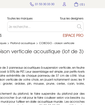
01 53 30 33 30
( 0 )
Toutes les marques
Tous les designers
S
ESPACE PRO
tiques
>
Plafond acoustique
>
COBOGO - cloison verticale
on verticale acoustique (lot de 3)
de 3 panneaux acoustiques à suspension verticale, en feutre
é à 55% de PET. Leur assemblage est simple, par petits rivets
x quatre extrémités de chaque panneau de 37 cm de côté. Vous
ison verticale de votre choix, en jouant notamment avec les 9
gravier, ardoise, pin, mousse, prune, cerise, cyan, ivoire,
rectement du plafond, le faire suspendre du plafond par des
accrocher à un rail pour le faire coulisser selon vos besoins ou
mural pour l'utiliser en dalle acoustique murale. Les accroches