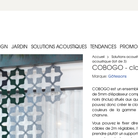
IGN
JARDIN
SOLUTIONS ACOUSTIQUES
TENDANCES
PROMO
Accueil
>
Solutions acous
acoustique (lot de 3)
COBOGO - clois
Marque:
Götessons
COBOGO est un ensemble 
de 5mm d'épaisseur compos
noirs (inclus) situés au
pouvez donc créer le clo
couleurs de la gamme : 
chanvre.
Vous pouvez le fixer di
câbles de 2m réglables, l'
prendre plutôt un support 