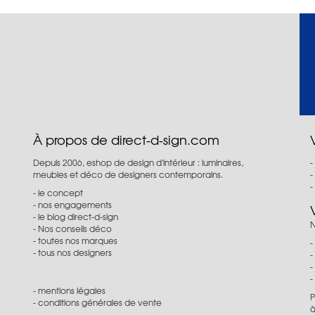
À propos de direct-d-sign.com
Depuis 2006, eshop de design d'intérieur : luminaires,
meubles et déco de designers contemporains.
le concept
nos engagements
le blog direct-d-sign
N
Nos conseils déco
toutes nos marques
tous nos designers
mentions légales
P
conditions générales de vente