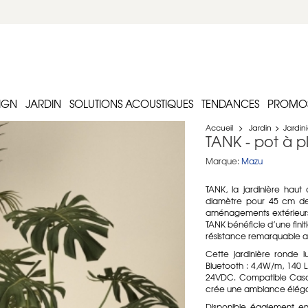
IGN
JARDIN
SOLUTIONS ACOUSTIQUES
TENDANCES
PROMO
Accueil
>
Jardin
>
Jardini
TANK - pot à p
Marque:
Mazu
TANK, la jardinière ha
diamètre pour 45 cm de h
aménagements extérieurs
TANK bénéficie d’une fin
résistance remarquable au
Cette jardinière ronde 
Bluetooth : 4,4W/m, 140 
24VDC. Compatible Casam
crée une ambiance éléga
Disponible également en 