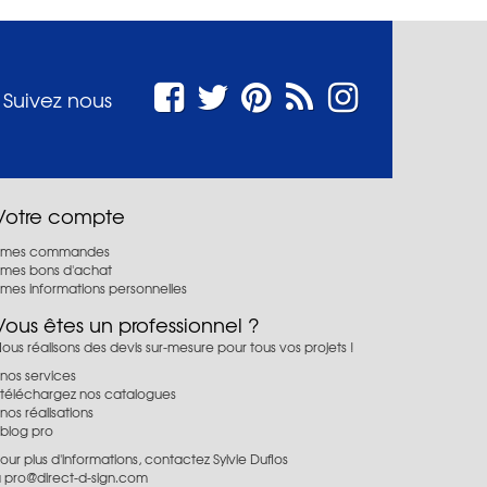
Suivez nous
Votre compte
mes commandes
mes bons d'achat
mes informations personnelles
Vous êtes un professionnel ?
ous réalisons des devis sur-mesure pour tous vos projets !
nos services
téléchargez nos catalogues
nos réalisations
blog pro
our plus d'informations, contactez Sylvie Duflos
à
pro@direct-d-sign.com