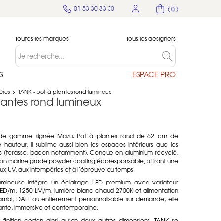
01 53 30 33 30
( 0 )
Toutes les marques
Tous les designers
S
ESPACE PRO
ères
>
TANK - pot à plantes rond lumineux
lantes rond lumineux
ut de gamme signée
Mazu
. Pot à plantes rond de 62 cm de
auteur, il sublime aussi bien les espaces intérieurs que les
 (terasse, bacon notamment). Conçue en aluminium recyclé,
ition marine grade powder coating écoresponsable, offrant une
x UV, aux intempéries et à l’épreuve du temps.
lumineuse intègre un éclairage LED premium avec variateur
LED/m, 1250 LM/m, lumière blanc chaud 2700K et alimentation
bi, DALI ou entièrement personnalisable sur demande, elle
nte, immersive et contemporaine.
finition corten ainsi qu’en deux autres dimensions, TANK se