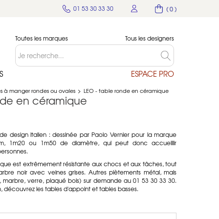
01 53 30 33 30
( 0 )
Toutes les marques
Tous les designers
S
ESPACE PRO
es à manger rondes ou ovales
>
LEO - table ronde en céramique
onde en céramique
de design italien : dessinée par Paolo Vernier pour la marque
1m, 1m20 ou 1m50 de diamètre, qui peut donc accueillir
personnes.
que est extrêmement résistante aux chocs et aux tâches, tout
rbre noir avec veines grises. Autres piètements métal, mais
 marbre, verre, plaqué bois) sur demande au 01 53 30 33 30.
 découvrez les tables d'appoint et tables basses.