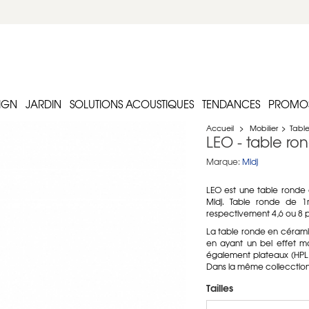
IGN
JARDIN
SOLUTIONS ACOUSTIQUES
TENDANCES
PROMO
Accueil
>
Mobilier
>
Tabl
LEO - table r
Marque:
Midj
LEO est une table ronde 
Midj. Table ronde de 
respectivement 4,6 ou 8 
La table ronde en cérami
en ayant un bel effet ma
également plateaux (HPL,
Dans la même collecction,
Tailles