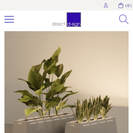
( 0 )