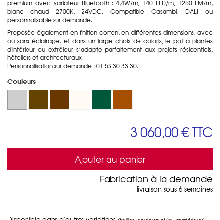
premium avec variateur Bluetooth : 4,4W/m, 140 LED/m, 1250 LM/m,
blanc chaud 2700K, 24VDC. Compatible Casambi, DALI ou
personnalisable sur demande.
Proposée également en finition corten, en différentes dimensions, avec
ou sans éclairage, et dans un large choix de coloris, le pot à plantes
d'intérieur ou extréieur s’adapte parfaitement aux projets résidentiels,
hôteliers et architecturaux.
Personnalisation sur demande : 01 53 30 33 30.
Couleurs
3 060,00 €
TTC
Ajouter au panier
Fabrication à la demande
livraison sous 6 semaines
Disponible dans d'autres variations
(tailles, couleurs et/ou matériaux)