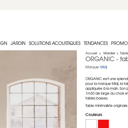
IGN
JARDIN
SOLUTIONS ACOUSTIQUES
TENDANCES
PROMO
Accueil
>
Mobilier
>
Tabl
ORGANIC - ta
Marque:
Midj
ORGANIC esrt une splendid
pour la marque Midj, la t
appliquée à la main. Son
1m30 de large au choix e
tables basses.
Table minimaliste original
Couleurs