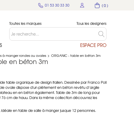
01 53 30 33 30
( 0 )
Toutes les marques
Tous les designers
S
ESPACE PRO
es à manger rondes ou ovales
>
ORGANIC - table en béton 3m
ble en béton 3m
e table organique de design italien. Dessinée par Franco Poli
able ovale dispose d'un piètement en béton
revêtu d’argile
 plateau en en béton également. Table de 3m de long pour
t 76 cm de hauu. Dans la même collection découvrez les
e, idéale en table de salle à manger jusque 12 personnes.