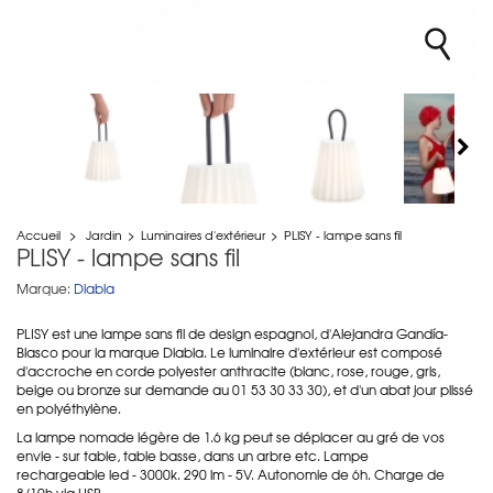
Accueil
>
Jardin
>
Luminaires d'extérieur
>
PLISY - lampe sans fil
PLISY - lampe sans fil
Marque:
Diabla
PLISY est une lampe sans fil de design espagnol, d'Alejandra Gandía-
Blasco pour la marque Diabla. Le luminaire d'extérieur est composé
d'accroche en corde polyester anthracite (blanc, rose, rouge, gris,
beige ou bronze sur demande au 01 53 30 33 30), et d'un abat jour plissé
en polyéthylène.
La lampe nomade légère de 1.6 kg peut se déplacer au gré de vos
envie - sur table, table basse, dans un arbre etc. Lampe
rechargeable led - 3000k. 290 lm - 5V. Autonomie de 6h. Charge de
8/10h via USB.