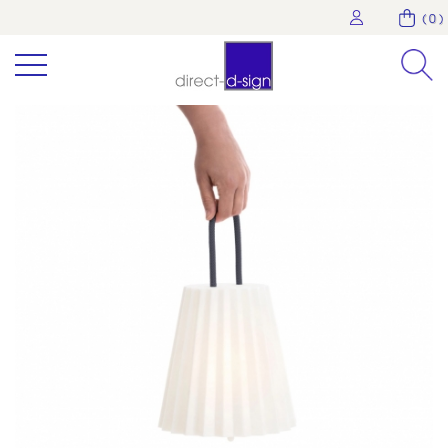
( 0 )