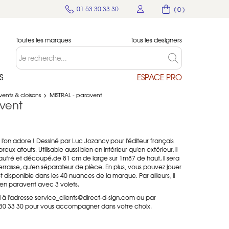
01 53 30 33 30
( 0 )
Toutes les marques
Tous les designers
S
ESPACE PRO
ents & cloisons
>
MISTRAL - paravent
avent
e l'on adore ! Dessiné par Luc Jozancy pour l'éditeur français
eux atouts. Utilisable aussi bien en intérieur qu'en extérieur, il
gaufré et découpé.de 81 cm de large sur 1m87 de haut, il sera
 terrasse, qu'en séparateur de pièce. En plus, vous pouvez jouer
st disponible dans les 40 nuances de la marque. Par ailleurs, il
 en paravent avec 3 volets.
à l'adresse service_clients@direct-d-sign.com ou par
 30 33 30 pour vous accompagner dans votre choix.