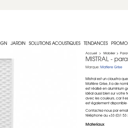
IGN
JARDIN
SOLUTIONS ACOUSTIQUES
TENDANCES
PROMO
Accueil
>
Mobilier
>
Parav
MISTRAL - par
Marque:
Matiere Grise
MIstral est un claustra qu
Matière Grise, il a de nombr
est réalisé en aluminium 
idéal aussi bien sur votre
avec les couleurs, car il e
est également disponible
Contactez-nous par email 
téléphone au +33 (0)1 53
Materiaux