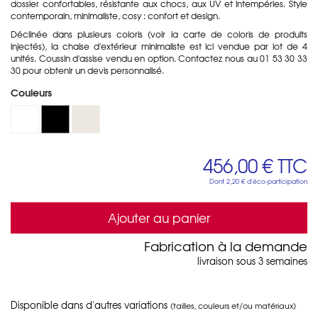
dossier confortables, résistante aux chocs, aux UV et intempéries. Style
contemporain, minimaliste, cosy : confort et design.
Déclinée dans plusieurs coloris (voir la carte de coloris de produits
injectés), la chaise d'extérieur minimaliste est ici vendue par lot de 4
unités. Coussin d'assise vendu en option. Contactez nous au 01 53 30 33
30 pour obtenir un devis personnalisé.
Couleurs
456,00 €
TTC
Dont
2,20 €
d'éco-participation
Ajouter au panier
Fabrication à la demande
livraison sous 3 semaines
Disponible dans d'autres variations
(tailles, couleurs et/ou matériaux)