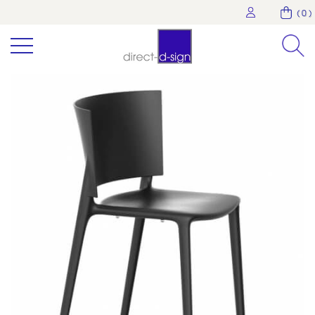
( 0 )