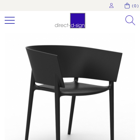
( 0 )