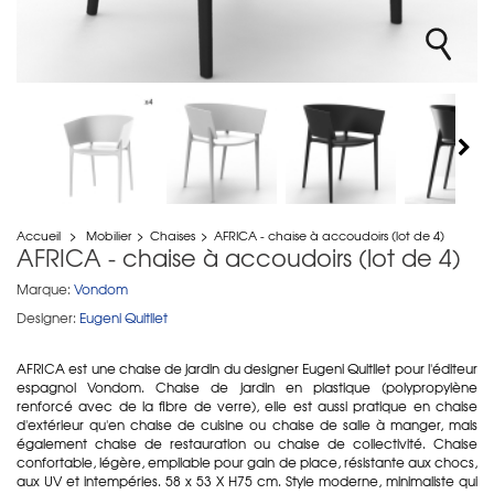
Accueil
>
Mobilier
>
Chaises
>
AFRICA - chaise à accoudoirs (lot de 4)
AFRICA - chaise à accoudoirs (lot de 4)
Marque:
Vondom
Designer:
Eugeni Quitllet
AFRICA est une chaise de jardin du designer Eugeni Quitllet pour l'éditeur
espagnol Vondom. Chaise de jardin en plastique (polypropylène
renforcé avec de la fibre de verre), elle est aussi pratique en chaise
d'extérieur qu'en chaise de cuisine ou chaise de salle à manger, mais
également chaise de restauration ou chaise de collectivité. Chaise
confortable, légère, empilable pour gain de place, résistante aux chocs,
aux UV et intempéries. 58 x 53 X H75 cm. Style moderne, minimaliste qui