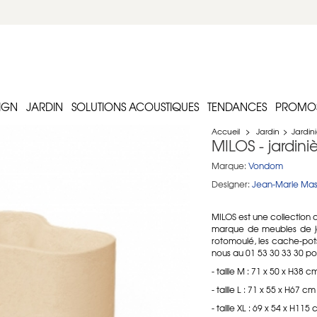
IGN
JARDIN
SOLUTIONS ACOUSTIQUES
TENDANCES
PROMO
Accueil
>
Jardin
>
Jardini
MILOS - jardini
Marque:
Vondom
Designer:
Jean-Marie Ma
MILOS est une collection 
marque de meubles de ja
rotomoulé, les cache-pots
nous au 01 53 30 33 30 pour
- taille M : 71 x 50 x H38
- taille L : 71 x 55 x H67
- taille XL : 69 x 54 x H1