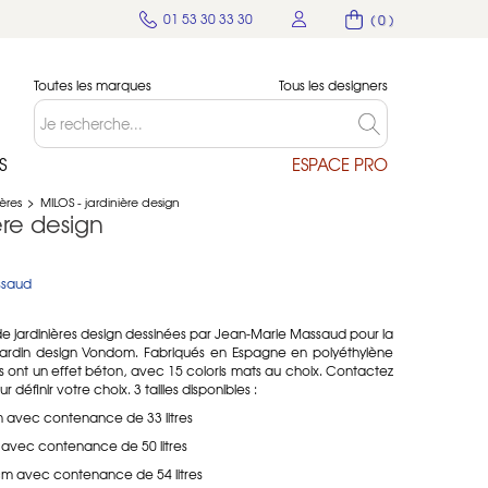
01 53 30 33 30
( 0 )
Toutes les marques
Tous les designers
S
ESPACE PRO
ères
>
MILOS - jardinière design
ère design
ssaud
de jardinières design dessinées par Jean-Marie Massaud pour la
rdin design Vondom. Fabriqués en Espagne en polyéthylène
 ont un effet béton, avec 15 coloris mats au choix. Contactez
 définir votre choix. 3 tailles disponibles :
 cm avec contenance de 33 litres
 cm avec contenance de 50 litres
15 cm avec contenance de 54 litres