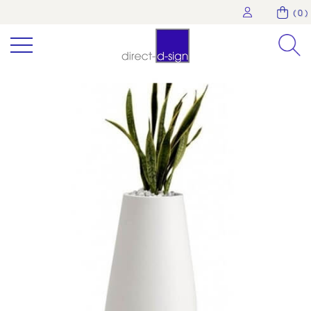
( 0 )