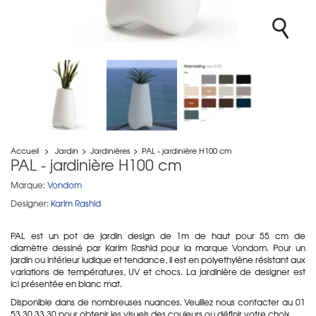
Accueil
>
Jardin
>
Jardinières
>
PAL - jardinière H100 cm
PAL - jardinière H100 cm
Marque:
Vondom
Designer:
Karim Rashid
PAL est un pot de jardin design de 1m de haut pour 55 cm de
diamètre dessiné par Karim Rashid pour la marque Vondom. Pour un
jardin ou intérieur ludique et tendance, il est en polyethylène résistant aux
variations de températures, UV et chocs. La jardinière de designer est
ici présentée en blanc mat.
Disponible dans de nombreuses nuances. Veuillez nous contacter au 01
53 30 33 30 pour obtenir les visuels des couleurs ou définir votre choix.