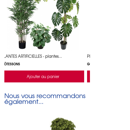
PLANTES ARTIFICIELLES - plantes...
PLANTES ARTIFICIELLES - 
GÖTESSONS
GÖTESSONS
Ajouter au panier
Ajouter a
Nous vous recommandons
également...